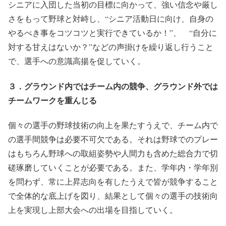
シニアに入団した当初の目標に向かって、
強い信念や厳し
さをもって野球と対峙し
、“シニア活動日に向け、自身の
やるべき事をコツコツと実行できているか！”、 “自分に
対する甘えはないか？”などの声掛けを繰り返し行うこと
で、選手への意識高揚を促していく。
３．グラウンド内ではチーム内の競争、グラウンド外では
チームワークを重んじる
個々の選手の野球技術の向上を果たすうえで、チーム内で
の選手間競争は必要不可欠である。それは
野球でのプレー
はもちろん野球への取組姿勢や人間力も含めた総合力で切
磋琢磨していく
ことが必要である。また、学年内・学年別
を問わず、
常に上昇志向を有したうえで皆が競争
すること
で全体的な底上げを図り、結果として個々の選手の技術向
上を実現し上部大会への出場を目指していく。