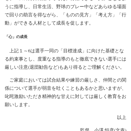
うに指導し、日常生活、野球のプレー中などあらゆる場面
で回りの助言を得ながら、「ものの見方」「考え方」「行
動」ができる人材として成長を促します。
「心」の成長
上記１～6は選手一同の「目標達成」に向けた基礎とな
る約束事とし、度重なる指導のもと徹底できない選手には
厳しい注意(退団勧告など)もあり得るとご理解ください。
ご家庭においては試合結果や練習の厳しさ、仲間との関
係について選手が弱音を吐くこともあるかと思いますが、
叱咤激励いただき精神的な甘えに対しては厳しく教育をお
願いします。
以上
監督 小澤 恒彦(文責)