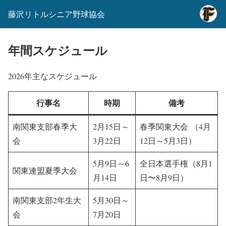
藤沢リトルシニア野球協会
年間スケジュール
2026年主なスケジュール
行事名
時期
備考
南関東支部春季大
2月15日～
春季関東大会 （4月
会
3月22日
12日～5月3日）
5月9日～6
全日本選手権（8月1
関東連盟夏季大会
月14日
日〜8月9日）
南関東支部2年生大
5月30日～
会
7月20日