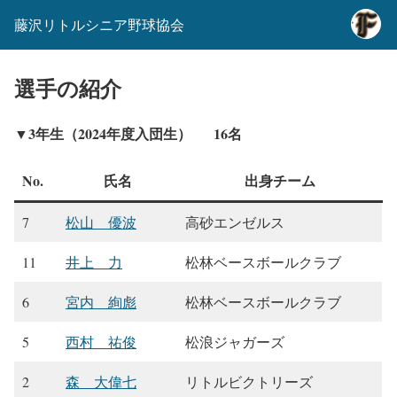
藤沢リトルシニア野球協会
選手の紹介
▼3年生（2024年度入団生） 16名
No.
氏名
出身チーム
7
松山 優波
高砂エンゼルス
11
井上 力
松林ベースボールクラブ
6
宮内 絢彪
松林ベースボールクラブ
5
西村 祐俊
松浪ジャガーズ
2
森 大偉七
リトルビクトリーズ