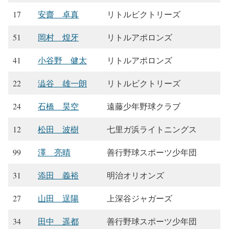
17
安齋 卓真
リトルビクトリーズ
51
岡村 煌牙
リトルアポロンズ
41
小谷野 健太
リトルアポロンズ
22
澁谷 雄一朗
リトルビクトリーズ
24
石橋 昊空
遠藤少年野球クラブ
12
松田 波樹
七里ガ浜ライトニングス
99
澤 亮晴
善行野球スポーツ少年団
31
添田 義裕
明治オリオンズ
27
山田 逞陽
上深谷ジャガーズ
34
田中 遥都
善行野球スポーツ少年団