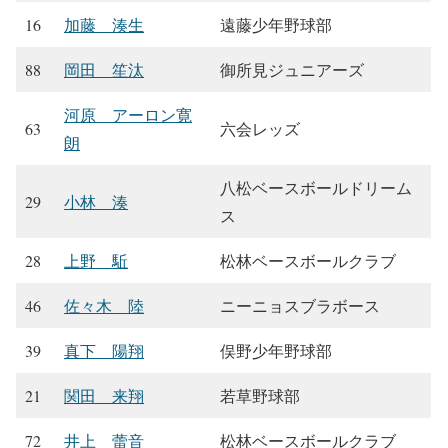
16
加藤 湊生
遠藤少年野球部
88
岡田 笙汰
御所見ジュニアーズ
河原 アーロン寛
63
六会レッズ
朗
八松ベースボールドリーム
29
小林 湊
ス
28
上野 駈
松林ベースボールクラブ
46
佐々木 陸
ニーニョスブラボース
39
真下 陽翔
俣野少年野球部
21
関田 来翔
若草野球部
72
井上 蕾音
松林ベースボールクラブ