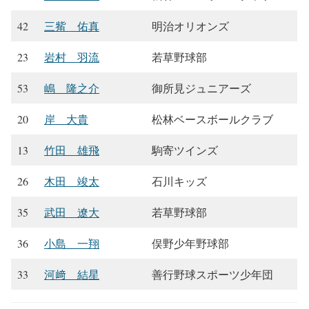
42
三觜 佑真
明治オリオンズ
23
岩村 羽流
若草野球部
53
嶋 隆之介
御所見ジュニアーズ
20
岸 大貴
松林ベースボールクラブ
13
竹田 雄飛
駒寄ツインズ
26
木田 竣太
石川キッズ
35
武田 遼大
若草野球部
36
小島 一翔
俣野少年野球部
33
河﨑 結星
善行野球スポーツ少年団