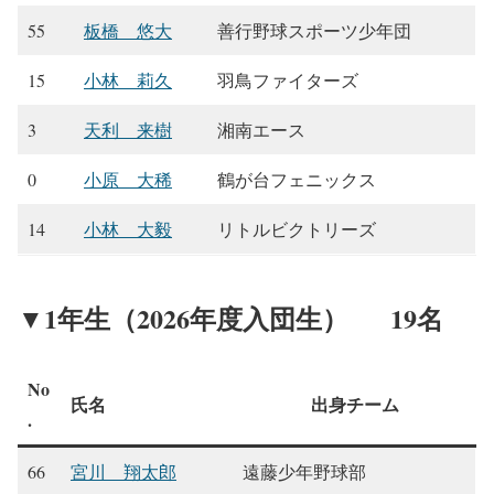
55
板橋 悠大
善行野球スポーツ少年団
15
小林 莉久
羽鳥ファイターズ
3
天利 来樹
湘南エース
0
小原 大稀
鶴が台フェニックス
14
小林 大毅
リトルビクトリーズ
▼1年生（2026年度入団生） 19名
No
氏名
出身チーム
.
66
宮川 翔太郎
遠藤少年野球部