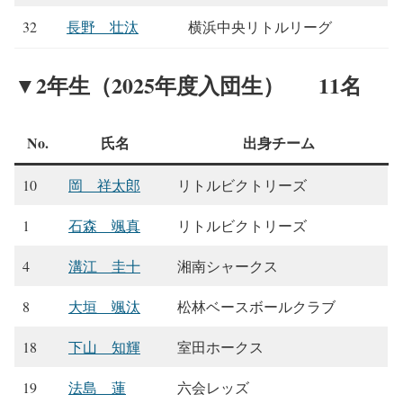
32
長野 壮汰
横浜中央リトルリーグ
▼2年生（2025年度入団生） 11名
No.
氏名
出身チーム
10
岡 祥太郎
リトルビクトリーズ
1
石森 颯真
リトルビクトリーズ
4
溝江 圭十
湘南シャークス
8
大垣 颯汰
松林ベースボールクラブ
18
下山 知輝
室田ホークス
19
法島 蓮
六会レッズ