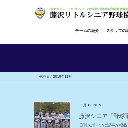
コ
ナ
ン
ビ
テ
ゲ
ン
ー
ツ
シ
チームの紹介
スタッフの
へ
ョ
ス
ン
キ
に
ッ
移
プ
動
HOME
2019年11月
11月 19, 2019
藤沢シニア「野球
日刊スポーツに記事が掲載