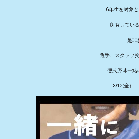
6年生を対象
所有してい
是非
選手、スタッフ
硬式野球一緒
8/12(金） 