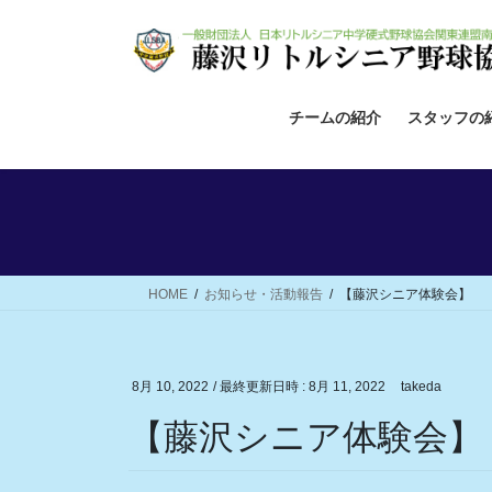
コ
ナ
ン
ビ
テ
ゲ
ン
ー
ツ
シ
チームの紹介
スタッフの
へ
ョ
ス
ン
キ
に
ッ
移
プ
動
HOME
お知らせ・活動報告
【藤沢シニア体験会】
8月 10, 2022
/ 最終更新日時 :
8月 11, 2022
takeda
【藤沢シニア体験会】